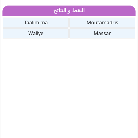
النقط و النتائج
Taalim.ma
Moutamadris
Waliye
Massar