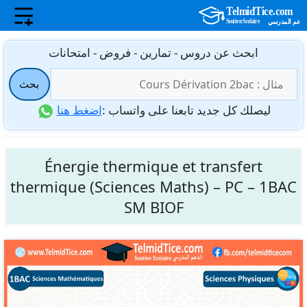
نتقل
ابحث عن دروس - تمارين - فروض - امتحانات
لى
البحث
لمحتوى
بحث
عن:
ليصلك كل جديد تابعنا على واتساب :
اضغط هنا
Énergie thermique et transfert
thermique (Sciences Maths) – PC – 1BAC
SM BIOF