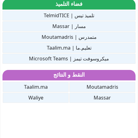
فضاء التلميذ
تلميذ تيس | TelmidTICE
مسار | Massar
متمدرس | Moutamadris
تعليم.ما | Taalim.ma
ميكروسوفت تيمز | Microsoft Teams
النقط و النتائج
Taalim.ma
Moutamadris
Waliye
Massar