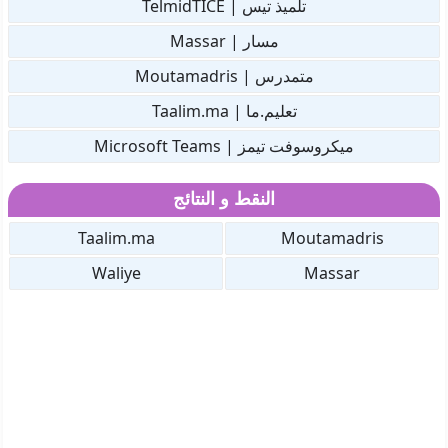
تلميذ تيس | TelmidTICE
مسار | Massar
متمدرس | Moutamadris
تعليم.ما | Taalim.ma
ميكروسوفت تيمز | Microsoft Teams
النقط و النتائج
Taalim.ma
Moutamadris
Waliye
Massar