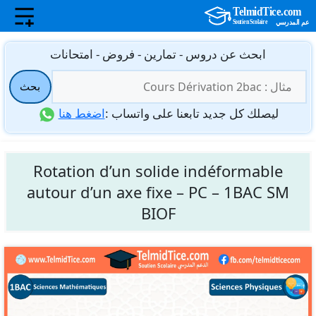
نتقل
ابحث عن دروس - تمارين - فروض - امتحانات
لى
البحث
لمحتوى
بحث
عن:
ليصلك كل جديد تابعنا على واتساب :
اضغط هنا
Rotation d’un solide indéformable
autour d’un axe fixe – PC – 1BAC SM
BIOF