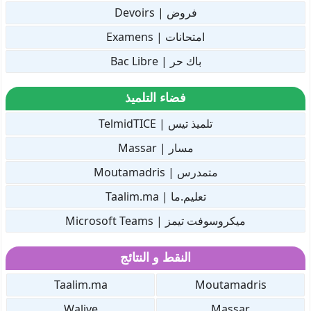
فروض | Devoirs
امتحانات | Examens
باك حر | Bac Libre
فضاء التلميذ
تلميذ تيس | TelmidTICE
مسار | Massar
متمدرس | Moutamadris
تعليم.ما | Taalim.ma
ميكروسوفت تيمز | Microsoft Teams
النقط و النتائج
Taalim.ma
Moutamadris
Waliye
Massar