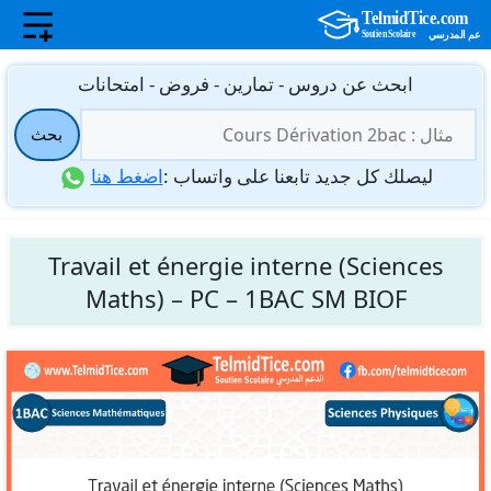
نتقل
ابحث عن دروس - تمارين - فروض - امتحانات
لى
البحث
لمحتوى
بحث
عن:
ليصلك كل جديد تابعنا على واتساب :
اضغط هنا
Travail et énergie interne (Sciences
Maths) – PC – 1BAC SM BIOF