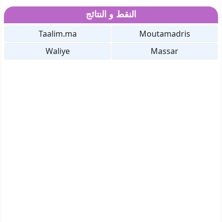
النقط و النتائج
Taalim.ma
Moutamadris
Waliye
Massar