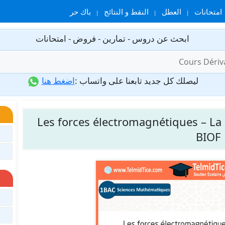
امتحانات
العطل
النقط و النتائج
باك حر
ابحث عن دروس - تمارين - فروض - امتحانات
ليصلك كل جديد تابعنا على واتساب :
اضغط هنا
Les forces électromagnétiques – La 
BIOF