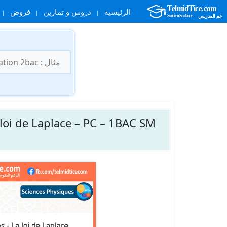
الرئيسية
دروس و تمارين
فروض
نتقل
لى
البحث
لمحتوى
عن:
loi de Laplace – PC – 1BAC SM