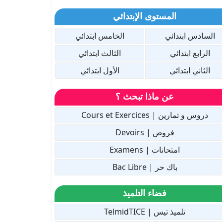
المستوى الإبتدائي
السادس ابتدائي
الخامس ابتدائي
الرابع ابتدائي
الثالث ابتدائي
الثاني ابتدائي
الأول ابتدائي
عن ماذا تبحث ؟
دروس و تمارين | Cours et Exercices
فروض | Devoirs
امتحانات | Examens
باك حر | Bac Libre
فضاء التلميذ
تلميذ تيس | TelmidTICE