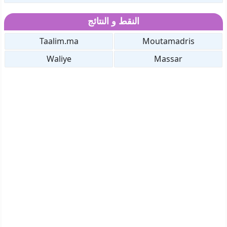
النقط و النتائج
Taalim.ma
Moutamadris
Waliye
Massar