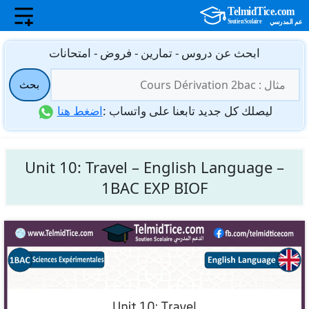
نتقل
ابحث عن دروس - تمارين - فروض - امتحانات
لى
البحث
لمحتوى
بحث
عن:
ليصلك كل جديد تابعنا على واتساب :
اضغط هنا
Unit 10: Travel – English Language –
1BAC EXP BIOF