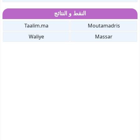
النقط و النتائج
Taalim.ma
Moutamadris
Waliye
Massar