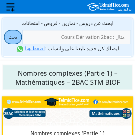
نتقل
ابحث عن دروس - تمارين - فروض - امتحانات
لى
البحث
لمحتوى
بحث
عن:
ليصلك كل جديد تابعنا على واتساب :
اضغط هنا
Nombres complexes (Partie 1) –
Mathématiques – 2BAC STM BIOF