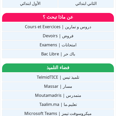
الثاني ابتدائي
الأول ابتدائي
عن ماذا تبحث ؟
دروس و تمارين | Cours et Exercices
فروض | Devoirs
امتحانات | Examens
باك حر | Bac Libre
فضاء التلميذ
تلميذ تيس | TelmidTICE
مسار | Massar
متمدرس | Moutamadris
تعليم.ما | Taalim.ma
ميكروسوفت تيمز | Microsoft Teams