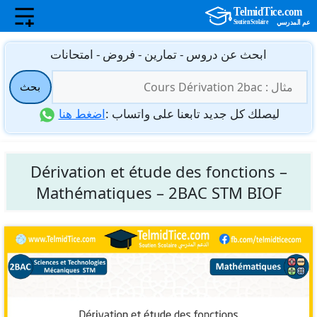
نتقل
ابحث عن دروس - تمارين - فروض - امتحانات
لى
البحث
لمحتوى
بحث
عن:
ليصلك كل جديد تابعنا على واتساب :
اضغط هنا
Dérivation et étude des fonctions –
Mathématiques – 2BAC STM BIOF