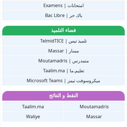
امتحانات | Examens
باك حر | Bac Libre
فضاء التلميذ
تلميذ تيس | TelmidTICE
مسار | Massar
متمدرس | Moutamadris
تعليم.ما | Taalim.ma
ميكروسوفت تيمز | Microsoft Teams
النقط و النتائج
Taalim.ma
Moutamadris
Waliye
Massar