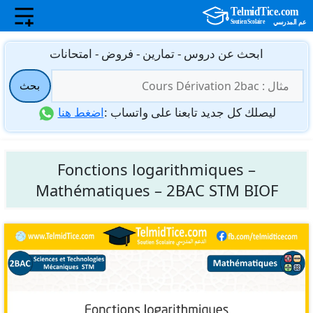
نتقل
ابحث عن دروس - تمارين - فروض - امتحانات
لى
البحث
لمحتوى
بحث
عن:
ليصلك كل جديد تابعنا على واتساب :
اضغط هنا
Fonctions logarithmiques –
Mathématiques – 2BAC STM BIOF