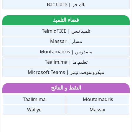
باك حر | Bac Libre
فضاء التلميذ
تلميذ تيس | TelmidTICE
مسار | Massar
متمدرس | Moutamadris
تعليم.ما | Taalim.ma
ميكروسوفت تيمز | Microsoft Teams
النقط و النتائج
Taalim.ma
Moutamadris
Waliye
Massar