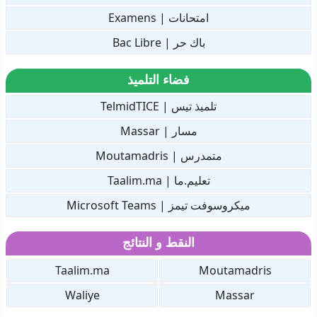
امتحانات | Examens
باك حر | Bac Libre
فضاء التلميذ
تلميذ تيس | TelmidTICE
مسار | Massar
متمدرس | Moutamadris
تعليم.ما | Taalim.ma
ميكروسوفت تيمز | Microsoft Teams
النقط و النتائج
Taalim.ma
Moutamadris
Waliye
Massar