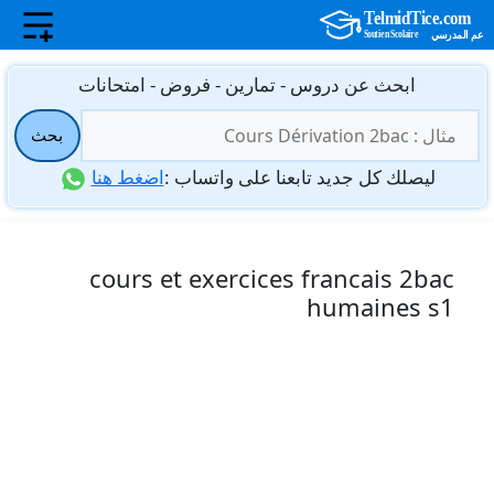
نتقل
ابحث عن دروس - تمارين - فروض - امتحانات
لى
البحث
لمحتوى
بحث
عن:
ليصلك كل جديد تابعنا على واتساب :
اضغط هنا
cours et exercices francais 2bac
humaines s1