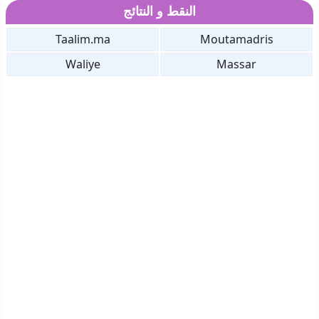
النقط و النتائج
Taalim.ma
Moutamadris
Waliye
Massar