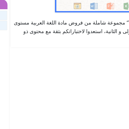
تجدون هنا في موقعنا “تلميذ تيس Telmid Tice” مجموعة شاملة من فروض مادة اللغة العربية مستوى
ولى و الثانية، استعدوا لاختباراتكم بثقة مع محتوى ذو