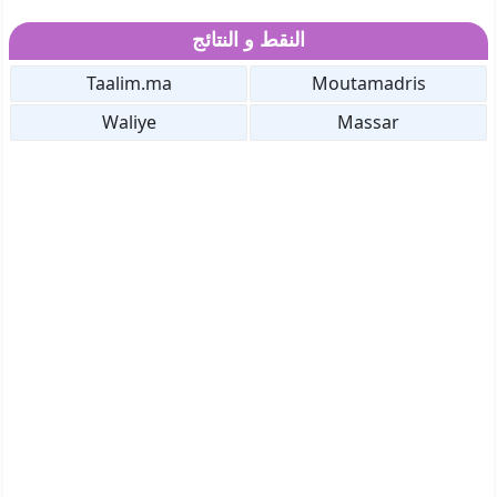
النقط و النتائج
Taalim.ma
Moutamadris
Waliye
Massar