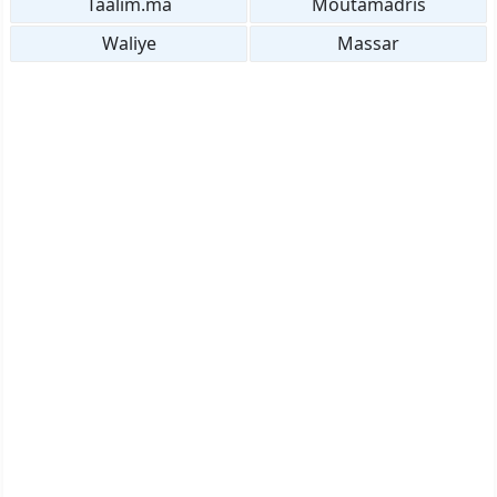
Taalim.ma
Moutamadris
Waliye
Massar