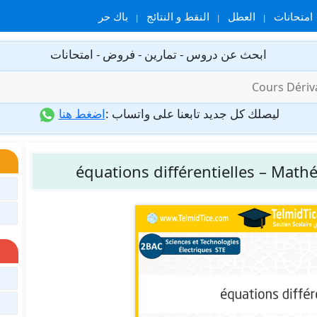
امتحانات
العطل
النقط و النتائج
باك حر
ابحث عن دروس - تمارين - فروض - امتحانات
ليصلك كل جديد تابعنا على واتساب :
اضغط هنا
équations différentielles – Mat