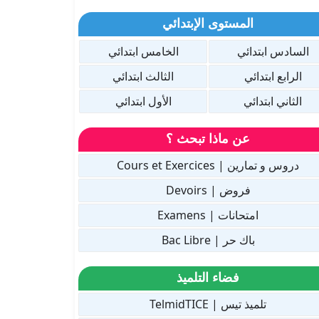
المستوى الإبتدائي
السادس ابتدائي
الخامس ابتدائي
الرابع ابتدائي
الثالث ابتدائي
الثاني ابتدائي
الأول ابتدائي
عن ماذا تبحث ؟
دروس و تمارين | Cours et Exercices
فروض | Devoirs
امتحانات | Examens
باك حر | Bac Libre
فضاء التلميذ
تلميذ تيس | TelmidTICE