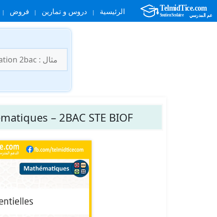
الرئيسية
دروس و تمارين
فروض
نتقل
لى
البحث
لمحتوى
عن:
hématiques – 2BAC STE BIOF