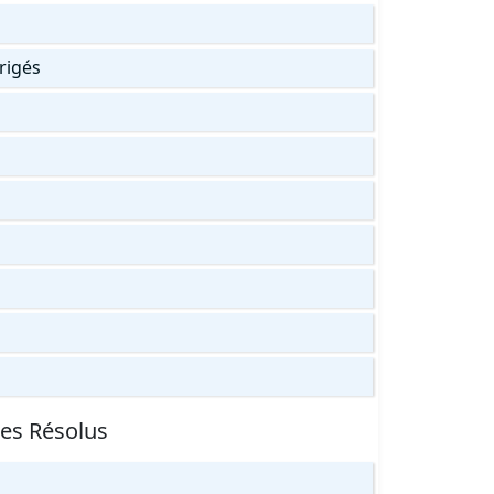
rrigés
ces Résolus