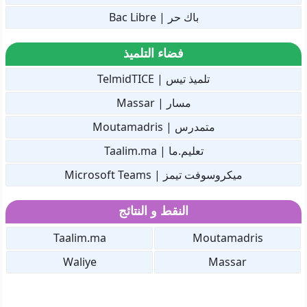
باك حر | Bac Libre
فضاء التلميذ
تلميذ تيس | TelmidTICE
مسار | Massar
متمدرس | Moutamadris
تعليم.ما | Taalim.ma
ميكروسوفت تيمز | Microsoft Teams
النقط و النتائج
Taalim.ma
Moutamadris
Waliye
Massar