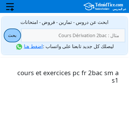
نتقل
ابحث عن دروس - تمارين - فروض - امتحانات
لى
البحث
لمحتوى
بحث
عن:
ليصلك كل جديد تابعنا على واتساب :
اضغط هنا
cours et exercices pc fr 2bac sm a
s1