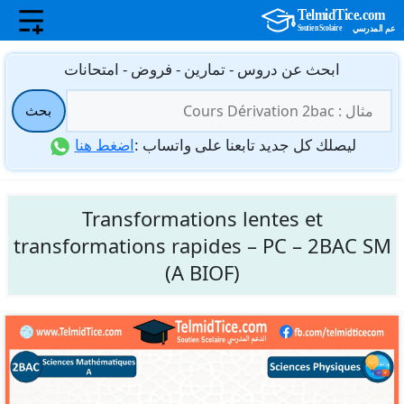
نتقل
ابحث عن دروس - تمارين - فروض - امتحانات
لى
البحث
لمحتوى
بحث
عن:
ليصلك كل جديد تابعنا على واتساب :
اضغط هنا
Transformations lentes et
transformations rapides – PC – 2BAC SM
(A BIOF)