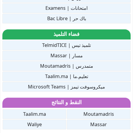
امتحانات | Examens
باك حر | Bac Libre
فضاء التلميذ
تلميذ تيس | TelmidTICE
مسار | Massar
متمدرس | Moutamadris
تعليم.ما | Taalim.ma
ميكروسوفت تيمز | Microsoft Teams
النقط و النتائج
Taalim.ma
Moutamadris
Waliye
Massar