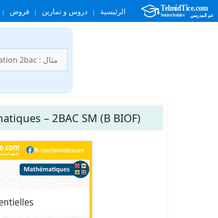
الرئيسية
دروس و تمارين
فروض
نتقل
لى
البحث
لمحتوى
عن:
matiques – 2BAC SM (B BIOF)