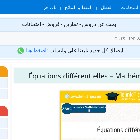
امتحانات
العطل
النقط و النتائج
باك حر
ابحث عن دروس - تمارين - فروض - امتحانات
ليصلك كل جديد تابعنا على واتساب :
اضغط هنا
Équations différentielles – Mathé