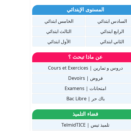
المستوى الإبتدائي
السادس ابتدائي
الخامس ابتدائي
الرابع ابتدائي
الثالث ابتدائي
الثاني ابتدائي
الأول ابتدائي
عن ماذا تبحث ؟
دروس و تمارين | Cours et Exercices
فروض | Devoirs
امتحانات | Examens
باك حر | Bac Libre
فضاء التلميذ
تلميذ تيس | TelmidTICE