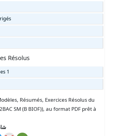
rrigés
ces Résolus
ces 1
s Modèles, Résumés, Exercices Résolus du
 2BAC SM (B BIOF)), au format PDF prêt à
شار