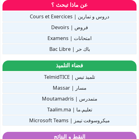
عن ماذا تبحث ؟
دروس و تمارين | Cours et Exercices
فروض | Devoirs
امتحانات | Examens
باك حر | Bac Libre
فضاء التلميذ
تلميذ تيس | TelmidTICE
مسار | Massar
متمدرس | Moutamadris
تعليم.ما | Taalim.ma
ميكروسوفت تيمز | Microsoft Teams
النقط و النتائج