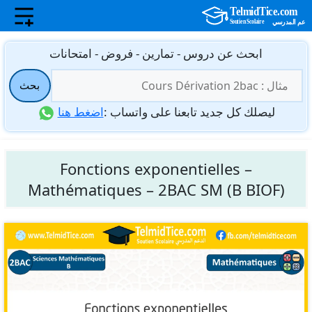
نتقل
ابحث عن دروس - تمارين - فروض - امتحانات
لى
البحث
لمحتوى
بحث
عن:
ليصلك كل جديد تابعنا على واتساب :
اضغط هنا
Fonctions exponentielles –
Mathématiques – 2BAC SM (B BIOF)