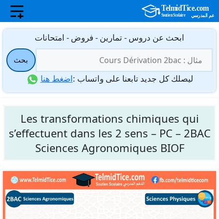
نتقل
ابحث عن دروس - تمارين - فروض - امتحانات
لى
البحث
لمحتوى
بحث
عن:
ليصلك كل جديد تابعنا على واتساب :
اضغط هنا
Les transformations chimiques qui
s’effectuent dans les 2 sens – PC – 2BAC
Sciences Agronomiques BIOF