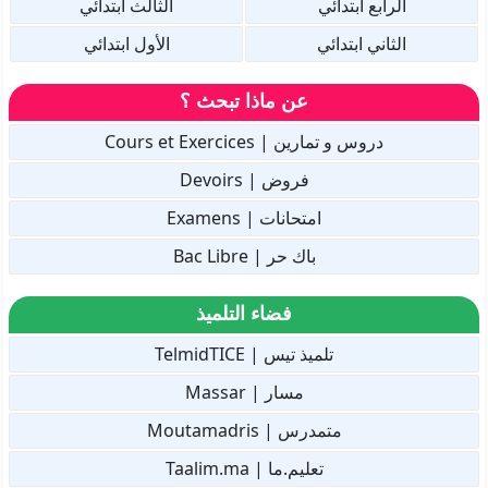
الرابع ابتدائي
الثالث ابتدائي
الثاني ابتدائي
الأول ابتدائي
عن ماذا تبحث ؟
دروس و تمارين | Cours et Exercices
فروض | Devoirs
امتحانات | Examens
باك حر | Bac Libre
فضاء التلميذ
تلميذ تيس | TelmidTICE
مسار | Massar
متمدرس | Moutamadris
تعليم.ما | Taalim.ma