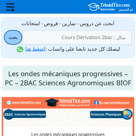
نتقل
ابحث عن دروس - تمارين - فروض - امتحانات
لى
البحث
لمحتوى
بحث
عن:
ليصلك كل جديد تابعنا على واتساب :
اضغط هنا
Les ondes mécaniques progressives –
PC – 2BAC Sciences Agronomiques BIOF