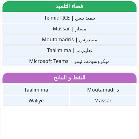
فضاء التلميذ
تلميذ تيس | TelmidTICE
مسار | Massar
متمدرس | Moutamadris
تعليم.ما | Taalim.ma
ميكروسوفت تيمز | Microsoft Teams
النقط و النتائج
Taalim.ma
Moutamadris
Waliye
Massar