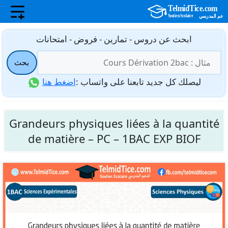
نتقل
ابحث عن دروس - تمارين - فروض - امتحانات
لى
البحث
لمحتوى
بحث
عن:
ليصلك كل جديد تابعنا على واتساب :
اضغط هنا
Grandeurs physiques liées à la quantité
de matière – PC – 1BAC EXP BIOF