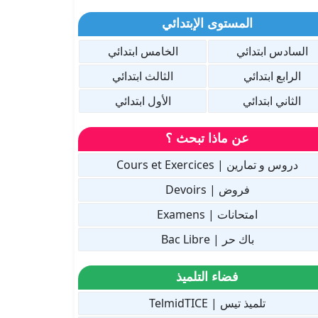
المستوى الإبتدائي
السادس ابتدائي
الخامس ابتدائي
الرابع ابتدائي
الثالث ابتدائي
الثاني ابتدائي
الأول ابتدائي
عن ماذا تبحث ؟
دروس و تمارين | Cours et Exercices
فروض | Devoirs
امتحانات | Examens
باك حر | Bac Libre
فضاء التلميذ
تلميذ تيس | TelmidTICE