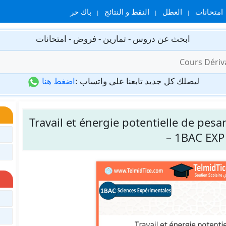
امتحانات
العطل
النقط و النتائج
باك حر
ابحث عن دروس - تمارين - فروض - امتحانات
ليصلك كل جديد تابعنا على واتساب :
اضغط هنا
Travail et énergie potentielle de pes
– 1BAC EXP