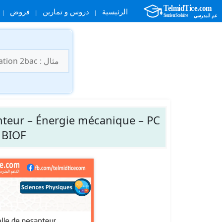
الرئيسية
دروس و تمارين
فروض
نتقل
لى
البحث
لمحتوى
عن:
anteur – Énergie mécanique – PC
 BIOF