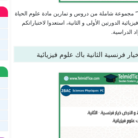
تجدون هنا في موقعنا “تلميذ تيس Telmid Tice” مجموعة شاملة من دروس و تمارين مادة علوم الحياة
ائية الدورتين الأولى و الثانية، استعدوا لاختباراتكم
د الدراسية.
ر فرنسية الثانية باك علوم فيزيائية