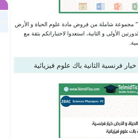
تجدون هنا في موقعنا “تلميذ تيس Telmid Tice” مجموعة شاملة من فروض مادة علوم الحياة و الأرض
ورتين الأولى و الثانية، استعدوا لاختباراتكم بثقة مع
ية.
يار فرنسية الثانية باك علوم فيزيائية