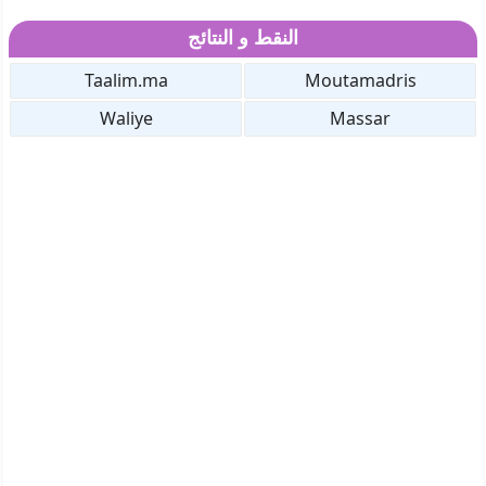
النقط و النتائج
Taalim.ma
Moutamadris
Waliye
Massar