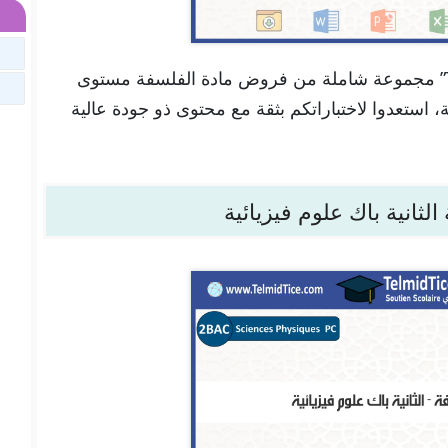
تجدون هنا في موقعنا “تلميذ تيس Telmid Tice” مجموعة شاملة من فروض مادة الفلسفة مستوى
نية، استعدوا لاختباراتكم بثقة مع محتوى ذو جودة عالية
لثانية باك علوم فيزيائية