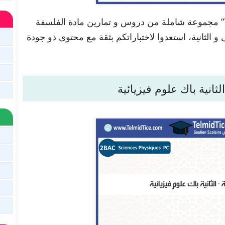
تجدون هنا في موقعنا “تلميذ تيس Telmid Tice” مجموعة شاملة من دروس و تمارين مادة الفلسفة
 و الثانية، استعدوا لاختباراتكم بثقة مع محتوى ذو جودة
انية باك علوم فيزيائية