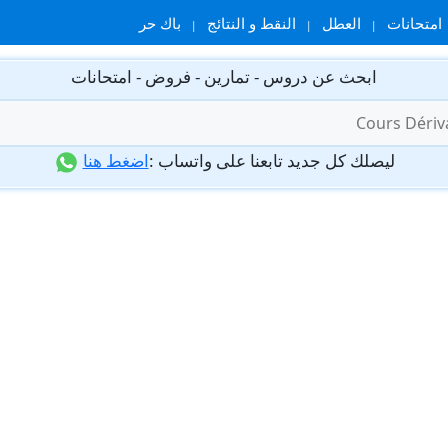
امتحانات
العطل
النقط و النتائج
باك حر
ابحث عن دروس - تمارين - فروض - امتحانات
ليصلك كل جديد تابعنا على واتساب :
اضغط هنا