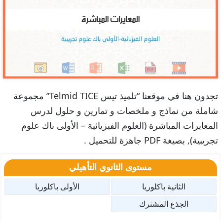
تجدون هنا في موقعنا “تلميذ تيس Telmid TICE” مجموعة
شاملة من نماذج و ملخصات و تمارين و حلول لدرس
المعايرات المباشرة (العلوم الفيزيائية – الأولى باك علوم
تجريبية), بصيغة PDF جاهزة للتحميل .
مستوى الثانوي التأهيلي
الثانية باكلوريا
الأولى باكلوريا
الجذع المشترك