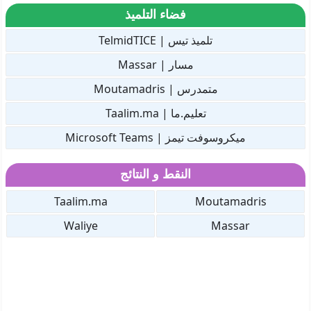
فضاء التلميذ
تلميذ تيس | TelmidTICE
مسار | Massar
متمدرس | Moutamadris
تعليم.ما | Taalim.ma
ميكروسوفت تيمز | Microsoft Teams
النقط و النتائج
Taalim.ma
Moutamadris
Waliye
Massar