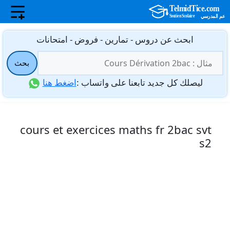
نتقل
ابحث عن دروس - تمارين - فروض - امتحانات
لى
البحث
لمحتوى
بحث
عن:
ليصلك كل جديد تابعنا على واتساب :
اضغط هنا
cours et exercices maths fr 2bac svt
s2