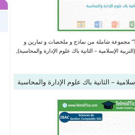
تجدون هنا في موقعنا “تلميذ تيس Telmid TICE” مجموعة شاملة من نماذج و ملخصات و تمارين و
ول لدرس مدخل التزكية (العقيدة) – الجزء 2 (التربية الإسلامية – الثانية باك علوم الإدارة والمحاسبة),