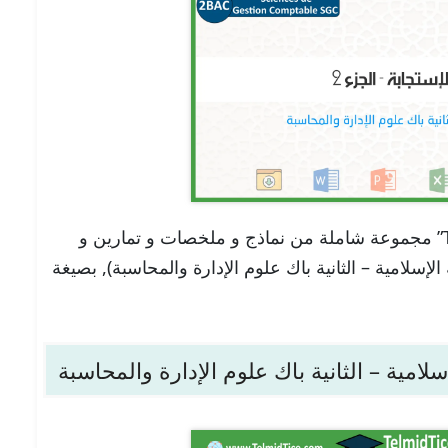
تجدون هنا في موقعنا “تلميذ تيس Telmid TICE” مجموعة شاملة من نماذج و ملخصات و تمارين و
خل الإستجابة – الجزء 2 (التربية الإسلامية – الثانية باك علوم الإدارة والمحاسبة), بصيغة