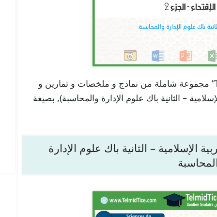
تجدون هنا في موقعنا “تلميذ تيس Telmid TICE” مجموعة شاملة من نماذج و ملخصات و تمارين و
الإقتداء – الجزء 2 (التربية الإسلامية – الثانية باك علوم الإدارة والمحاسبة), بصيغة
تجابة – الجزء 2 – التربية الإسلامية – الثانية باك علوم الإدارة
لمحاسبة