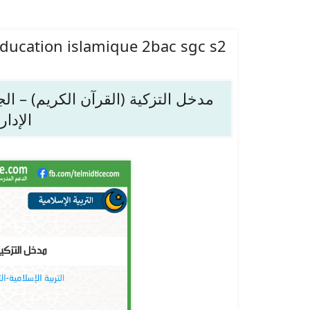
education islamique 2bac sgc s2
الإدا