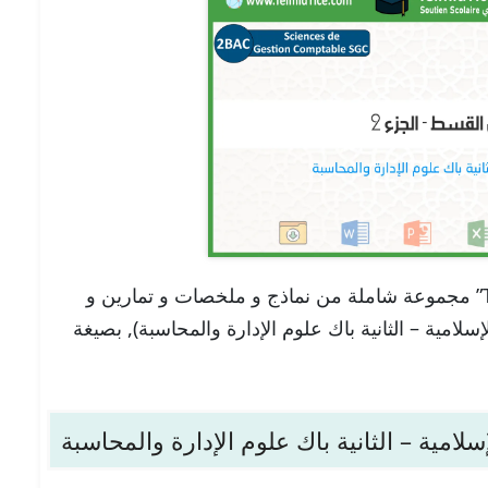
تجدون هنا في موقعنا “تلميذ تيس Telmid TICE” مجموعة شاملة من نماذج و ملخصات و تمارين و
القسط – الجزء 2 (التربية الإسلامية – الثانية باك علوم الإدارة والمحاسبة), بصيغة