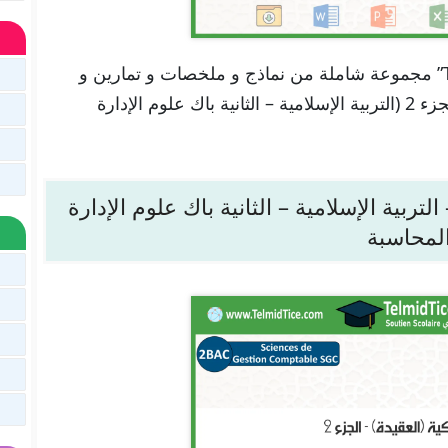
تجدون هنا في موقعنا “تلميذ تيس Telmid TICE” مجموعة شاملة من نماذج و ملخصات و تمارين و
حلول لدرس مدخل التزكية (القرآن الكريم) – الجزء 2 (التربية الإسلامية – الثانية باك علوم الإدارة
ل التزكية (العقيدة) – الجزء 2 – التربية الإسلامية – الثانية باك علوم الإدارة
لمحاسبة