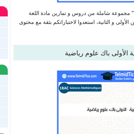
تجدون هنا في موقعنا “تلميذ تيس Telmid Tice” مجموعة شاملة من دروس و تمارين مادة اللغة
الأولى و الثانية، استعدوا لاختباراتكم بثقة مع محتوى
ة الأولى باك علوم رياضية