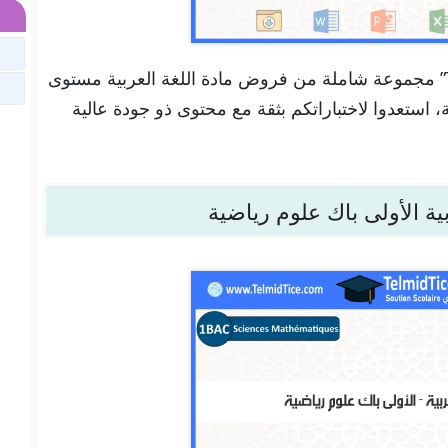
تجدون هنا في موقعنا “تلميذ تيس Telmid Tice” مجموعة شاملة من فروض مادة اللغة العربية مستوى
ية، استعدوا لاختباراتكم بثقة مع محتوى ذو جودة عالية
بية الأولى باك علوم رياضية