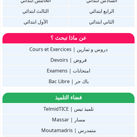
السادس ابتدائي
الخامس ابتدائي
الرابع ابتدائي
الثالث ابتدائي
الثاني ابتدائي
الأول ابتدائي
عن ماذا تبحث ؟
دروس و تمارين | Cours et Exercices
فروض | Devoirs
امتحانات | Examens
باك حر | Bac Libre
فضاء التلميذ
تلميذ تيس | TelmidTICE
مسار | Massar
متمدرس | Moutamadris