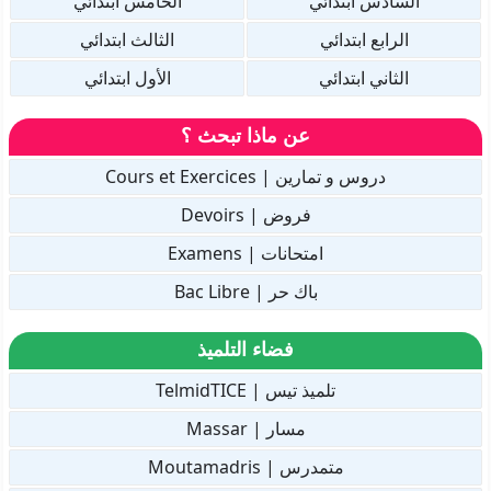
السادس ابتدائي
الخامس ابتدائي
الرابع ابتدائي
الثالث ابتدائي
الثاني ابتدائي
الأول ابتدائي
عن ماذا تبحث ؟
دروس و تمارين | Cours et Exercices
فروض | Devoirs
امتحانات | Examens
باك حر | Bac Libre
فضاء التلميذ
تلميذ تيس | TelmidTICE
مسار | Massar
متمدرس | Moutamadris