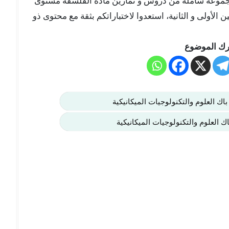
هنا في موقعنا “تلميذ تيس Telmid Tice” مجموعة شاملة من دروس و تمارين مادة الفلسفة مستوى
ين الأولى و الثانية، استعدوا لاختباراتكم بثقة مع محتوى ذو
ك الموضوع
باك العلوم والتكنولوجيات الميكانيكية
ك العلوم والتكنولوجيات الميكانيكية