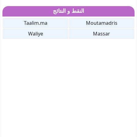
النقط و النتائج
Taalim.ma
Moutamadris
Waliye
Massar