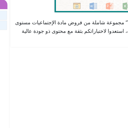
تجدون هنا في موقعنا “تلميذ تيس Telmid Tice” مجموعة شاملة من فروض مادة الإجتماعيات مستوى
ية، استعدوا لاختباراتكم بثقة مع محتوى ذو جودة عالية