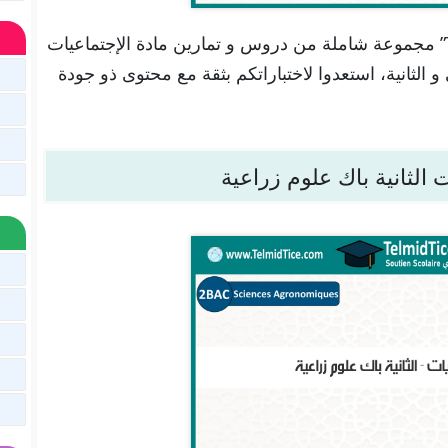
تجدون هنا في موقعنا “تلميذ تيس Telmid Tice” مجموعة شاملة من دروس و تمارين مادة الإجتماعيات
و الثانية، استعدوا لاختباراتكم بثقة مع محتوى ذو جودة
الثانية باك علوم زراعية