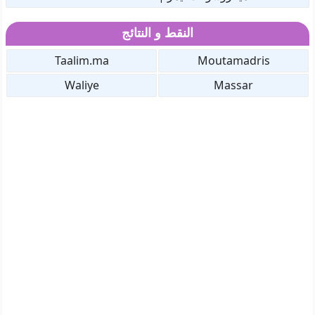
النقط و النتائج
Taalim.ma
Moutamadris
Waliye
Massar