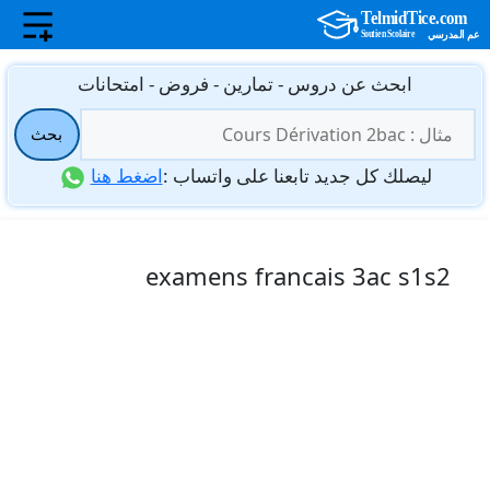
نتقل
ابحث عن دروس - تمارين - فروض - امتحانات
لى
البحث
لمحتوى
بحث
عن:
ليصلك كل جديد تابعنا على واتساب :
اضغط هنا
examens francais 3ac s1s2