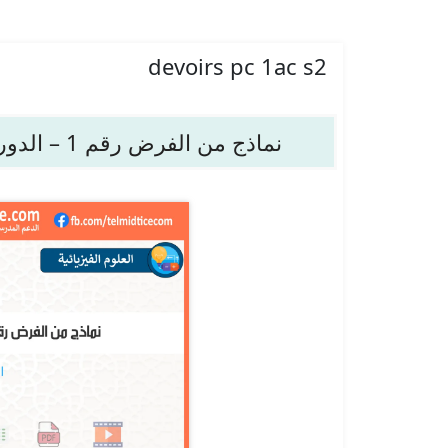
devoirs pc 1ac s2
نماذج من الفرض رقم 1 – الدورة 2 – العلوم الفيزيائية – الأولى إعدادي