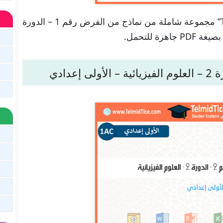
تجدون هنا في موقعنا “تلميذ تيس Telmid TICE” مجموعة شاملة من نماذج من الفرض رقم 1 – الدورة