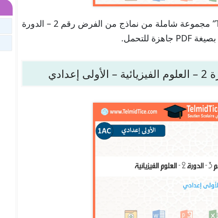
تجدون هنا في موقعنا “تلميذ تيس Telmid TICE” مجموعة شاملة من نماذج من الفرض رقم 2 – الدورة