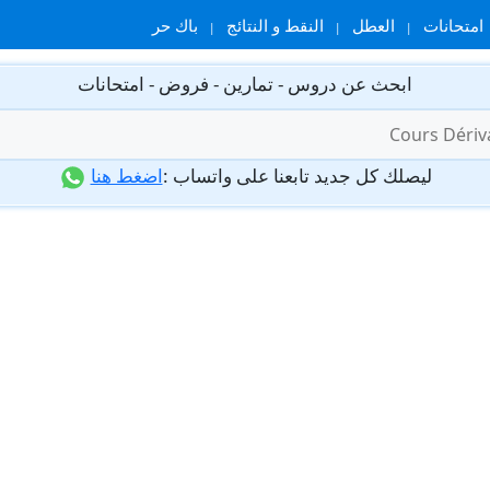
امتحانات
العطل
النقط و النتائج
باك حر
ابحث عن دروس - تمارين - فروض - امتحانات
ليصلك كل جديد تابعنا على واتساب :
اضغط هنا