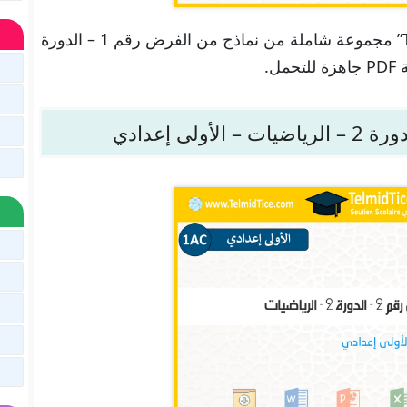
تجدون هنا في موقعنا “تلميذ تيس Telmid TICE” مجموعة شاملة من نماذج من الفرض رقم 1 – الدورة