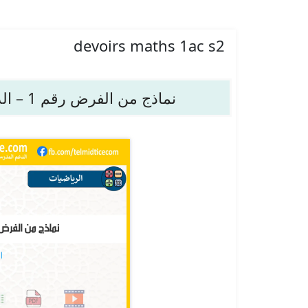
devoirs maths 1ac s2
نماذج من الفرض رقم 1 – الدورة 2 – الرياضيات – الأولى إعدادي