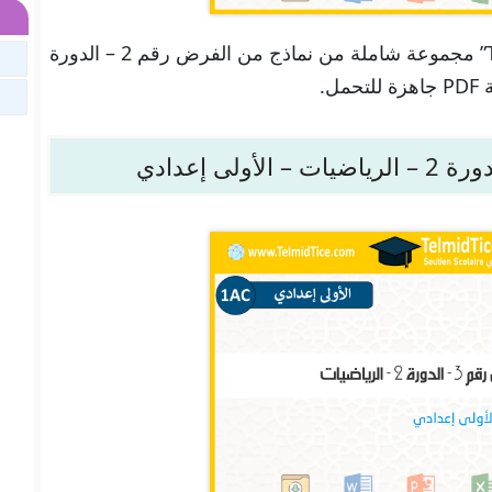
تجدون هنا في موقعنا “تلميذ تيس Telmid TICE” مجموعة شاملة من نماذج من الفرض رقم 2 – الدورة