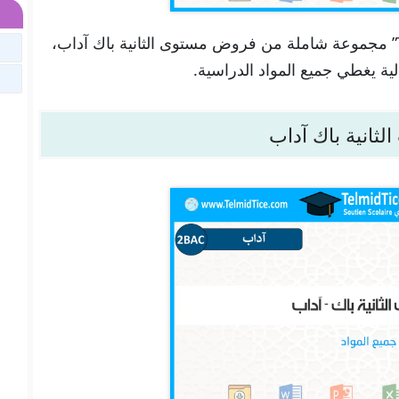
تجدون هنا في موقعنا “تلميذ تيس Telmid Tice” مجموعة شاملة من فروض مستوى الثانية باك آداب،
لية يغطي جميع المواد الدراسية.
الثانية باك آداب