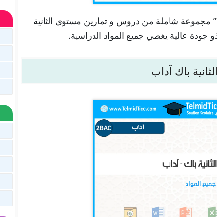
تجدون هنا في موقعنا “تلميذ تيس Telmid Tice” مجموعة شاملة من دروس و تمارين مستوى الثانية
ذو جودة عالية يغطي جميع المواد الدراسية.
انية باك آداب