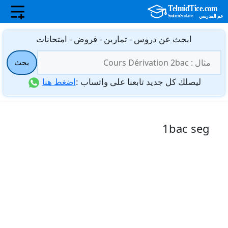
نتقل
ابحث عن دروس - تمارين - فروض - امتحانات
لى
البحث
لمحتوى
بحث
عن:
ليصلك كل جديد تابعنا على واتساب :
اضغط هنا
1bac seg