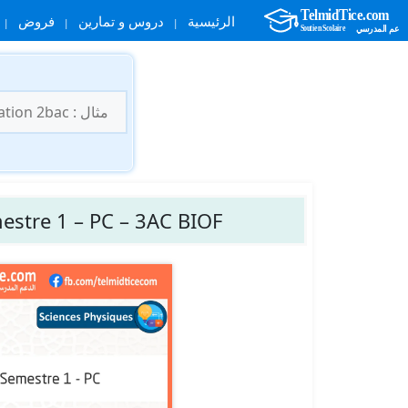
الرئيسية
دروس و تمارين
فروض
نتقل
لى
البحث
لمحتوى
عن:
estre 1 – PC – 3AC BIOF