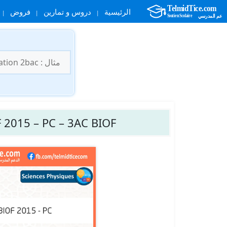
الرئيسية
دروس و تمارين
فروض
نتقل
لى
البحث
لمحتوى
عن:
 2015 – PC – 3AC BIOF