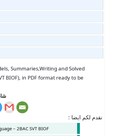
odels, Summaries,Writing and Solved
VT BIOF), in PDF format ready to be
شار
نقدم لكم ايضا :
nguage – 2BAC SVT BIOF.