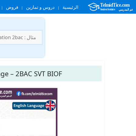
الرئيسية
دروس و تمارين
فروض
نتقل
لى
البحث
لمحتوى
عن:
ge – 2BAC SVT BIOF.