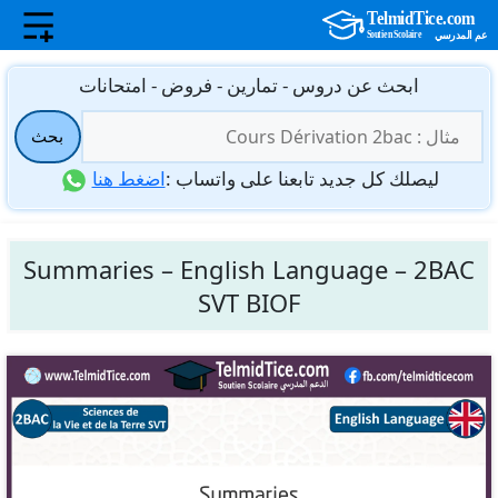
نتقل
ابحث عن دروس - تمارين - فروض - امتحانات
لى
البحث
لمحتوى
بحث
عن:
ليصلك كل جديد تابعنا على واتساب :
اضغط هنا
Summaries – English Language – 2BAC
SVT BIOF