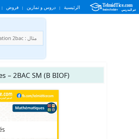
الرئيسية
دروس و تمارين
فروض
نتقل
لى
البحث
لمحتوى
عن:
es – 2BAC SM (B BIOF)