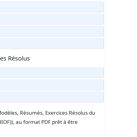
ces Résolus
s Modèles, Résumés, Exercices Résolus du
IOF)), au format PDF prêt à être