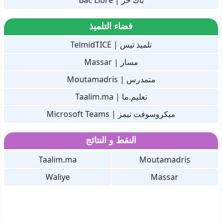
باك حر | Bac Libre
فضاء التلميذ
تلميذ تيس | TelmidTICE
مسار | Massar
متمدرس | Moutamadris
تعليم.ما | Taalim.ma
ميكروسوفت تيمز | Microsoft Teams
النقط و النتائج
Taalim.ma
Moutamadris
Waliye
Massar