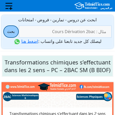
نتقل
ابحث عن دروس - تمارين - فروض - امتحانات
لى
البحث
لمحتوى
بحث
عن:
ليصلك كل جديد تابعنا على واتساب :
اضغط هنا
Transformations chimiques s’effectuant
dans les 2 sens – PC – 2BAC SM (B BIOF)